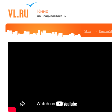
Кино
во Владивостоке
→
VL.ru
Кино на V