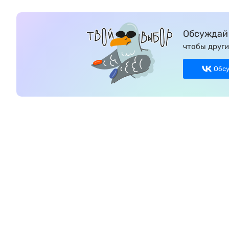
Обсуждай 
чтобы други
Обс