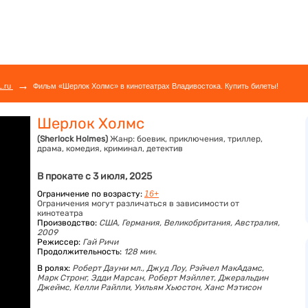
→
L.ru
Фильм «Шерлок Холмс» в кинотеатрах Владивостока. Купить билеты!
Шерлок Холмс
(Sherlock Holmes)
Жанр:
боевик, приключения, триллер,
драма, комедия, криминал, детектив
В прокате с 3 июля, 2025
Ограничение по возрасту:
16+
Ограничения могут различаться в зависимости от
кинотеатра
Производство:
США, Германия, Великобритания, Австралия,
2009
Режиссер:
Гай Ричи
Продолжительность:
128 мин.
В ролях:
Роберт Дауни мл.,
Джуд Лоу,
Рэйчел МакАдамс,
Марк Стронг,
Эдди Марсан,
Роберт Мэйллет,
Джеральдин
Джеймс,
Келли Райлли,
Уильям Хьюстон,
Ханс Мэтисон