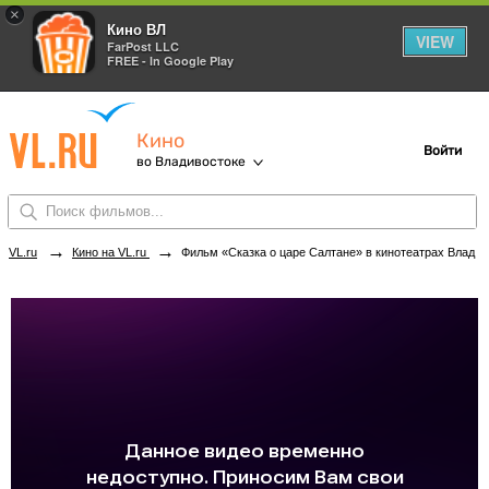
×
Кино ВЛ
VIEW
FarPost LLC
FREE - In Google Play
Кино
Войти
во Владивостоке
→
→
VL.ru
Кино на VL.ru
Фильм «Сказка о царе Салтане» в кинотеатрах Владивостока. Купить билеты!