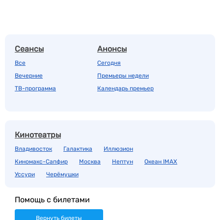
Сеансы
Анонсы
Все
Сегодня
Вечерние
Премьеры недели
ТВ-программа
Календарь премьер
Кинотеатры
Владивосток
Галактика
Иллюзион
Киномакс-Сапфир
Москва
Нептун
Океан IMAX
Уссури
Черёмушки
Помощь с билетами
Вернуть билеты