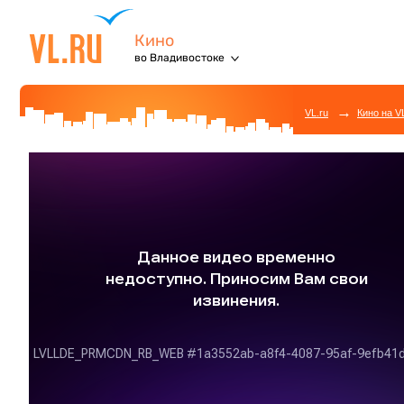
Кино
во Владивостоке
→
VL.ru
Кино на V