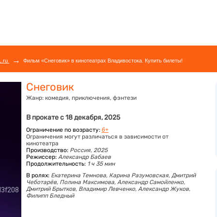
→
L.ru
Фильм «Снеговик» в кинотеатрах Владивостока. Купить билеты!
Снеговик
Жанр:
комедия, приключения, фэнтези
В прокате с 18 декабря, 2025
Ограничение по возрасту:
6+
Ограничения могут различаться в зависимости от
кинотеатра
Производство:
Россия, 2025
Режиссер:
Александр Бабаев
Продолжительность:
1 ч 35 мин
В ролях:
Екатерина Темнова,
Карина Разумовская,
Дмитрий
Чеботарёв,
Полина Максимова,
Александр Самойленко,
Дмитрий Брытков,
Владимир Левченко,
Александр Жуков,
Филипп Бледный