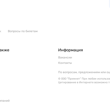
к
Вопросы по билетам
также
Информация
Вакансии
Контакты
По вопросам, предложениям или о
© ООО "Примнет" При любом использов
Цитирование в Интернете возможно т
мпаний