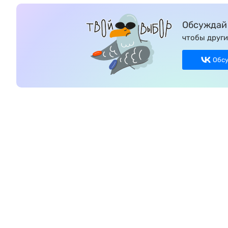
Обсуждай 
чтобы други
Обс