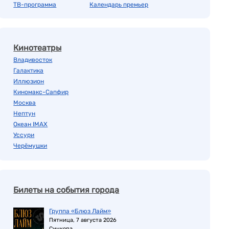
ТВ-программа
Календарь премьер
Кинотеатры
Владивосток
Галактика
Иллюзион
Киномакс-Сапфир
Москва
Нептун
Океан IMAX
Уссури
Черёмушки
Билеты на события города
Группа «Блюз Лайм»
Пятница, 7 августа 2026
Синкопа