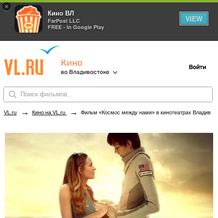
×
Кино ВЛ
VIEW
FarPost LLC
FREE - In Google Play
Кино
Войти
во Владивостоке
→
→
VL.ru
Кино на VL.ru
Фильм «Космос между нами» в кинотеатрах Владивостока. Купить билеты!