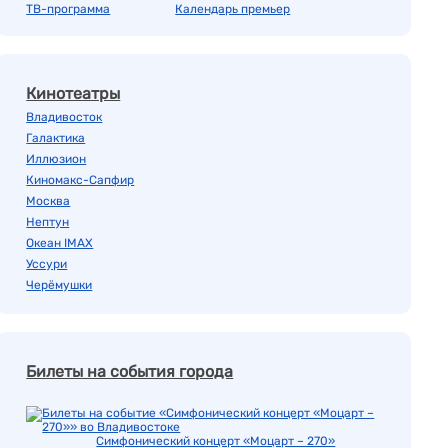
ТВ-программа
Календарь премьер
Кинотеатры
Владивосток
Галактика
Иллюзион
Киномакс-Сапфир
Москва
Нептун
Океан IMAX
Уссури
Черёмушки
Билеты на события города
Симфонический концерт «Моцарт – 270»