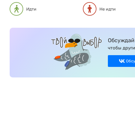
Идти
Не идти
Обсуждай 
чтобы други
Обс