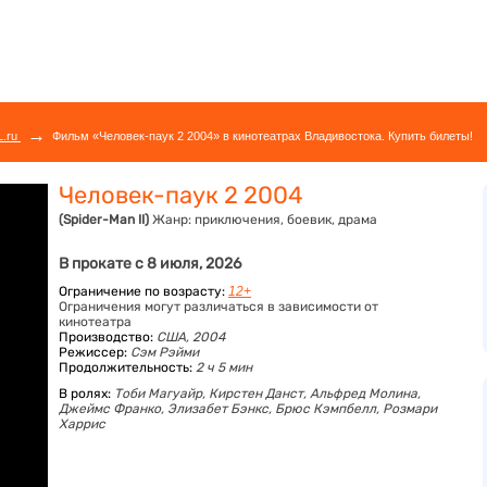
→
L.ru
Фильм «Человек-паук 2 2004» в кинотеатрах Владивостока. Купить билеты!
Человек-паук 2 2004
(Spider-Man II)
Жанр:
приключения, боевик, драма
В прокате с 8 июля, 2026
Ограничение по возрасту:
12+
Ограничения могут различаться в зависимости от
кинотеатра
Производство:
США, 2004
Режиссер:
Сэм Рэйми
Продолжительность:
2 ч 5 мин
В ролях:
Тоби Магуайр,
Кирстен Данст,
Альфред Молина,
Джеймс Франко,
Элизабет Бэнкс,
Брюс Кэмпбелл,
Розмари
Харрис