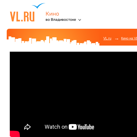
Кино
во Владивостоке
→
VL.ru
Кино на V