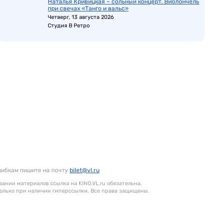
Наталья Кривицкая – сольный концерт. Виолончель
при свечах «Танго и вальс»
Четверг, 13 августа 2026
Студия В Ретро
шибкам пишите на почту
bilet@vl.ru
ании материалов ссылка на KINO.VL.ru обязательна.
олько при наличии гиперссылки. Все права защищены.