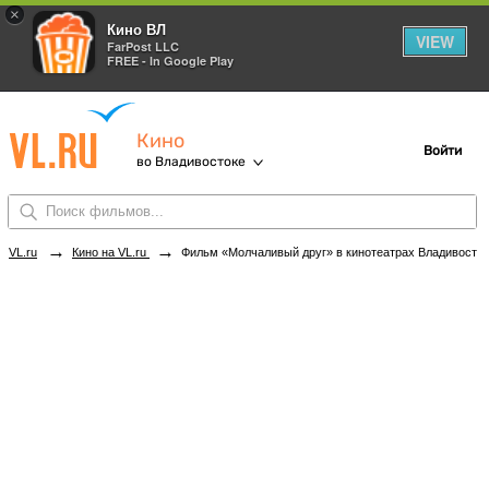
×
Кино ВЛ
VIEW
FarPost LLC
FREE - In Google Play
Кино
Войти
во Владивостоке
→
→
VL.ru
Кино на VL.ru
Фильм «Молчаливый друг» в кинотеатрах Владивостока. Купить билеты!