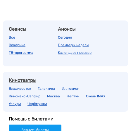
Сеансы
Анонсы
Все
Сегодня
Вечерние
Премьеры недели
ТВ-программа
Календарь премьер
Кинотеатры
Владивосток
Галактика
Иллюзион
Киномакс-Сапфир
Москва
Нептун
Океан IMAX
Уссури
Черёмушки
Помощь с билетами
Вернуть билеты