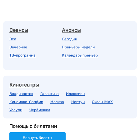
Сеансы
Анонсы
Все
Сегодня
Вечерние
Премьеры недели
ТВ-программа
Календарь премьер
Кинотеатры
Владивосток
Галактика
Иллюзион
Киномакс-Сапфир
Москва
Нептун
Океан IMAX
Уссури
Черёмушки
Помощь с билетами
Вернуть билеты