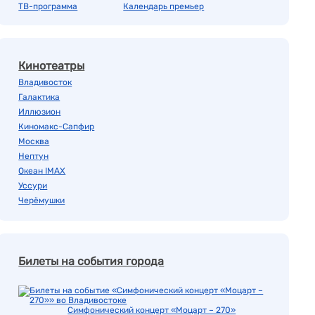
ТВ-программа
Календарь премьер
Кинотеатры
Владивосток
Галактика
Иллюзион
Киномакс-Сапфир
Москва
Нептун
Океан IMAX
Уссури
Черёмушки
Билеты на события города
Симфонический концерт «Моцарт – 270»