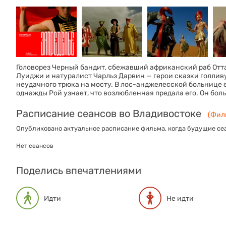
Головорез Черный бандит, сбежавший африканский раб Отт
Луиджи и натуралист Чарльз Дарвин — герои сказки голлив
неудачного трюка на мосту. В лос-анджелесской больнице 
однажды Рой узнает, что возлюбленная предала его. Он боль
Расписание сеансов во Владивостоке
(Филь
Опубликовано актуальное расписание фильма, когда будущие сеа
Нет сеансов
Поделись впечатлениями
Идти
Не идти