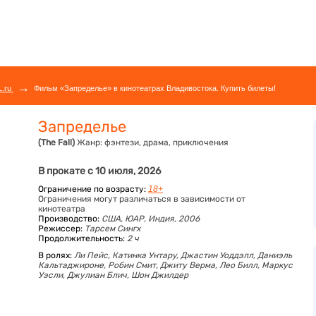
→
L.ru
Фильм «Запределье» в кинотеатрах Владивостока. Купить билеты!
Запределье
(The Fall)
Жанр:
фэнтези, драма, приключения
В прокате с 10 июля, 2026
Ограничение по возрасту:
18+
Ограничения могут различаться в зависимости от
кинотеатра
Производство:
США, ЮАР, Индия, 2006
Режиссер:
Тарсем Сингх
Продолжительность:
2 ч
В ролях:
Ли Пейс,
Катинка Унтару,
Джастин Уоддэлл,
Даниэль
Кальтаджироне,
Робин Смит,
Джиту Верма,
Лео Билл,
Маркус
Уэсли,
Джулиан Блич,
Шон Джилдер