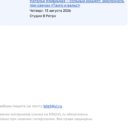
Наталья Кривицкая – сольный концерт. Виолончель
при свечах «Танго и вальс»
Четверг, 13 августа 2026
Студия В Ретро
шибкам пишите на почту
bilet@vl.ru
ании материалов ссылка на KINO.VL.ru обязательна.
олько при наличии гиперссылки. Все права защищены.