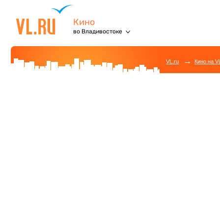
Кино
во Владивостоке
→
VL.ru
Кино на V