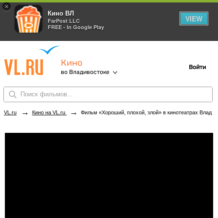
×
Кино ВЛ
VIEW
FarPost LLC
FREE - In Google Play
Кино
Войти
во Владивостоке
→
→
VL.ru
Кино на VL.ru
Фильм «Хороший, плохой, злой» в кинотеатрах Владивостока. Купить билеты!