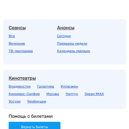
Сеансы
Анонсы
Все
Сегодня
Вечерние
Премьеры недели
ТВ-программа
Календарь премьер
Кинотеатры
Владивосток
Галактика
Иллюзион
Киномакс-Сапфир
Москва
Нептун
Океан IMAX
Уссури
Черёмушки
Помощь с билетами
Вернуть билеты