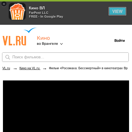
×
Кино ВЛ
VIEW
FarPost LLC
FREE - In Google Play
Кино
Войти
во Врангеле
→
→
VL.ru
Кино на VL.ru
Фильм «Росомаха: Бессмертный» в кинотеатрах Врангеля. Купить билеты!