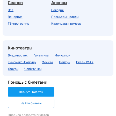
Сеансы
Анонсы
Все
Сегодня
Вечерние
Премьеры недели
ТВ-программа
Календарь премьер
Кинотеатры
Владивосток
Галактика
Иллюзион
Киномакс-Сапфир
Москва
Нептун
Океан IMAX
Уссури
Черёмушки
Помощь с билетами
Вернуть билеты
Найти билеты
Правила возврата билетов