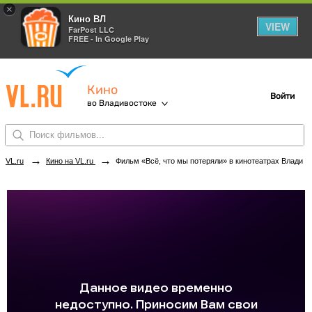
×
Кино ВЛ
VIEW
FarPost LLC
FREE - In Google Play
Кино
Войти
во Владивостоке
→
→
VL.ru
Кино на VL.ru
Фильм «Всё, что мы потеряли» в кинотеатрах Владивостока. Купить билеты!