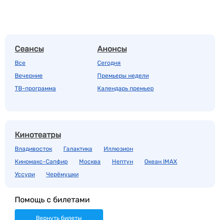
Сеансы
Анонсы
Все
Сегодня
Вечерние
Премьеры недели
ТВ-программа
Календарь премьер
Кинотеатры
Владивосток
Галактика
Иллюзион
Киномакс-Сапфир
Москва
Нептун
Океан IMAX
Уссури
Черёмушки
Помощь с билетами
Вернуть билеты