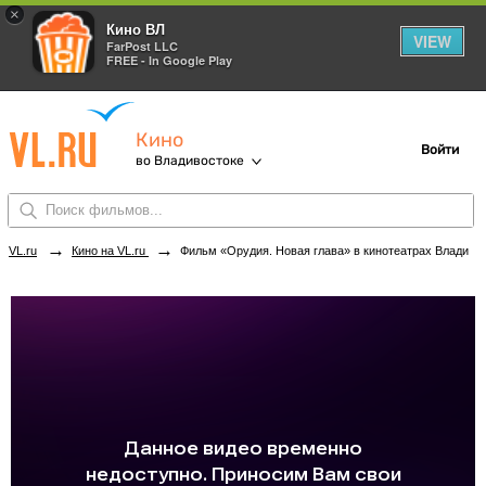
×
Кино ВЛ
VIEW
FarPost LLC
FREE - In Google Play
Кино
Войти
во Владивостоке
→
→
VL.ru
Кино на VL.ru
Фильм «Орудия. Новая глава» в кинотеатрах Владивостока. Купить билеты!