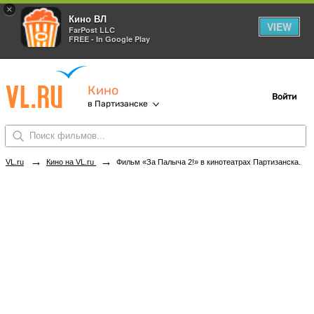
×
Кино ВЛ
VIEW
FarPost LLC
FREE - In Google Play
Кино
Войти
в Партизанске
→
→
VL.ru
Кино на VL.ru
Фильм «За Палыча 2!» в кинотеатрах Партизанска. Купить билеты!