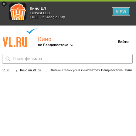
×
Кино ВЛ
VIEW
FarPost LLC
FREE - In Google Play
Кино
Войти
во Владивостоке
→
→
VL.ru
Кино на VL.ru
Фильм «Жемчуг» в кинотеатрах Владивостока. Купить билеты!