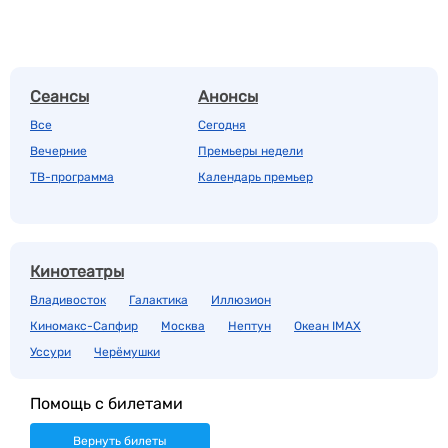
Сеансы
Анонсы
Все
Сегодня
Вечерние
Премьеры недели
ТВ-программа
Календарь премьер
Кинотеатры
Владивосток
Галактика
Иллюзион
Киномакс-Сапфир
Москва
Нептун
Океан IMAX
Уссури
Черёмушки
Помощь с билетами
Вернуть билеты