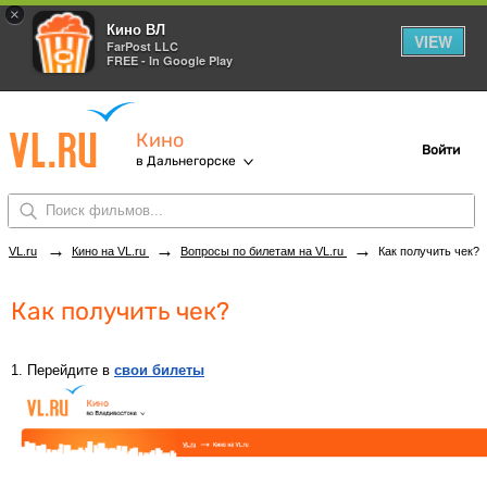
×
Кино ВЛ
VIEW
FarPost LLC
FREE - In Google Play
Кино
Войти
в Дальнегорске
→
→
→
VL.ru
Кино на VL.ru
Вопросы по билетам на VL.ru
Как получить чек?
Как получить чек?
1. Перейдите в
свои билеты