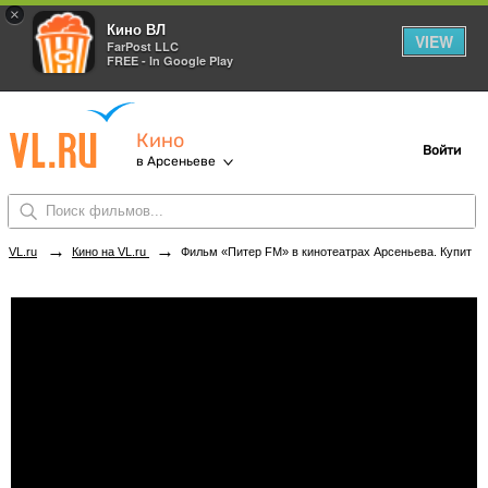
×
Кино ВЛ
VIEW
FarPost LLC
FREE - In Google Play
Кино
Войти
в Арсеньеве
→
→
VL.ru
Кино на VL.ru
Фильм «Питер FM» в кинотеатрах Арсеньева. Купить билеты!