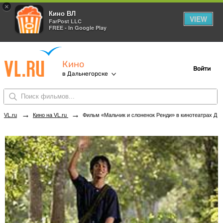
×
Кино ВЛ
VIEW
FarPost LLC
FREE - In Google Play
Кино
Войти
в Дальнегорске
→
→
VL.ru
Кино на VL.ru
Фильм «Мальчик и слоненок Ренди» в кинотеатрах Дальнегорска. Купить билеты!