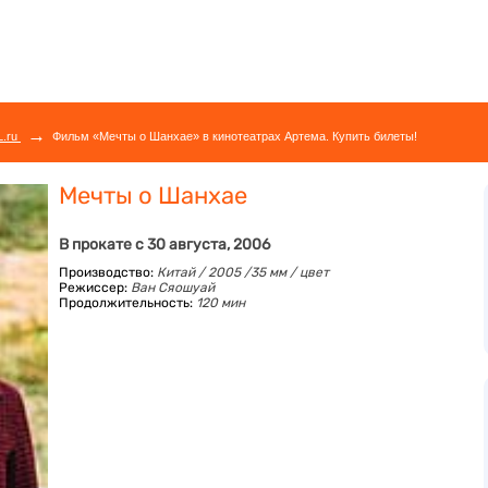
→
L.ru
Фильм «Мечты о Шанхае» в кинотеатрах Артема. Купить билеты!
Мечты о Шанхае
В прокате с 30 августа, 2006
Производство:
Китай / 2005 /35 мм / цвет
Режиссер:
Ван Сяошуай
Продолжительность:
120 мин