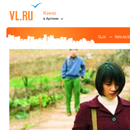
Кино
в Артеме
→
VL.ru
Кино на V