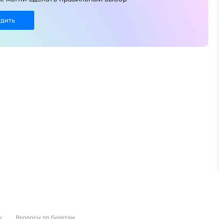
удить
к
Вопросы по билетам