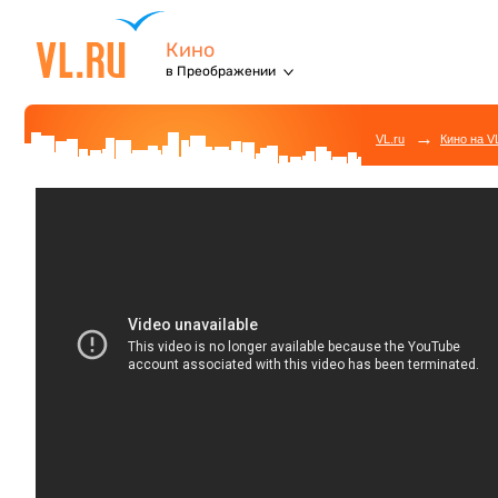
Кино
в Преображении
→
VL.ru
Кино на V