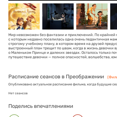
Мир невозможен без фантазии и приключений. По крайней м
с которым недавно поселилась одна очень педантичная ма
строгому учебному плану, в котором время на друзей пред
выстроенный план трещит по швам, когда в жизнь девочки 
о Маленьком Принце и далеких звездах. Осталось только поч
путешествие девочки — полное опасностей, волшебства, ю
Расписание сеансов в Преображении
(Филь
Опубликовано актуальное расписание фильма, когда будущие сеа
Нет сеансов
Поделись впечатлениями