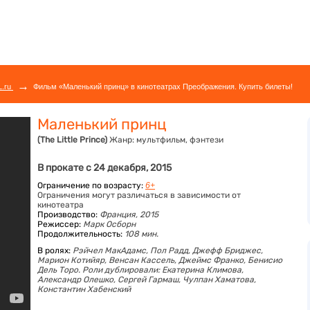
→
L.ru
Фильм «Маленький принц» в кинотеатрах Преображения. Купить билеты!
Маленький принц
(The Little Prince)
Жанр:
мультфильм, фэнтези
В прокате с 24 декабря, 2015
Ограничение по возрасту:
6+
Ограничения могут различаться в зависимости от
кинотеатра
Производство:
Франция, 2015
Режиссер:
Марк Осборн
Продолжительность:
108 мин.
В ролях:
Рэйчел МакАдамс,
Пол Радд,
Джефф Бриджес,
Марион Котийяр,
Венсан Кассель,
Джеймс Франко,
Бенисио
Дель Торо. Роли дублировали: Екатерина Климова,
Александр Олешко,
Сергей Гармаш,
Чулпан Хаматова,
Константин Хабенский