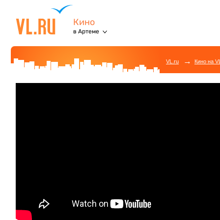
Кино
в Артеме
→
VL.ru
Кино на V