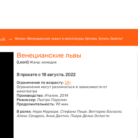
→
L.ru
Фильм «Венецианские львы» в кинотеатрах Артема. Купить билеты!
Венецианские львы
(Leoni)
Жанр:
комедия
В прокате с 18 августа, 2022
Ограничение по возрасту:
18+
Ограничения могут различаться в зависимости от
кинотеатра
Производство:
Италия, 2014
Режиссер:
Пьетро Паролин
Продолжительность:
90 мин.
В ролях:
Нери Маркоре,
Стефано Пеше,
Витторио Босколо,
Алекс Сендрон,
Анна Далтон,
Пьера Дельи Эспости