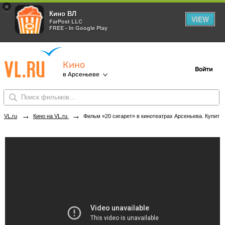
×
Кино ВЛ
VIEW
FarPost LLC
FREE - In Google Play
Кино
Войти
в Арсеньеве
→
→
VL.ru
Кино на VL.ru
Фильм «20 сигарет» в кинотеатрах Арсеньева. Купить билеты!