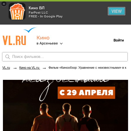
×
Кино ВЛ
VIEW
FarPost LLC
FREE - In Google Play
Кино
Войти
в Арсеньеве
→
→
VL.ru
Кино на VL.ru
Фильм «Кинообзор: Уравнение с неизвестными» в кинотеатрах Арсеньева. Купить билеты!