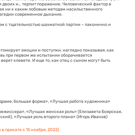
 двоих и… терпит поражение. Человеческий фактор в
ая ни к каким лобовым методам насильственного
агедии современное дыхание.
ом с тщательностью шахматной партии – лаконично и
омирует эмоции и поступки, наглядно показывая, как
овь при первом же испытании оборачивается
верят клевете. И еще то, как отец с сыном могут быть
 драме, большая форма», «Лучшая работа художника»
ежиссера», «Лучшая женская роль» (Елизавета Боярская,
ский), «Лучшая роль второго плана» (Игорь Иванов)
 в прокате с 15 ноября, 2022)