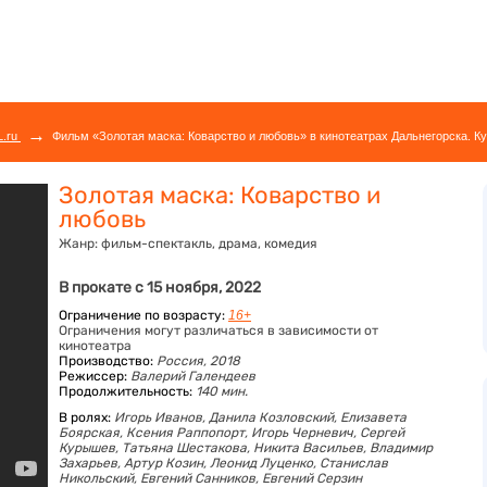
→
L.ru
Фильм «Золотая маска: Коварство и любовь» в кинотеатрах Дальнегорска. Ку
Золотая маска: Коварство и
любовь
Жанр:
фильм-спектакль, драма, комедия
В прокате с 15 ноября, 2022
Ограничение по возрасту:
16+
Ограничения могут различаться в зависимости от
кинотеатра
Производство:
Россия, 2018
Режиссер:
Валерий Галендеев
Продолжительность:
140 мин.
В ролях:
Игорь Иванов,
Данила Козловский,
Елизавета
Боярская,
Ксения Раппопорт,
Игорь Черневич,
Сергей
Курышев,
Татьяна Шестакова,
Никита Васильев,
Владимир
Захарьев,
Артур Козин,
Леонид Луценко,
Станислав
Никольский,
Евгений Санников,
Евгений Серзин