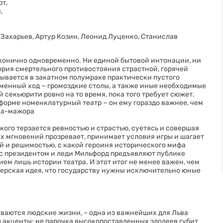
т,
,
Захарьев, Артур Козин, Леонид Луценко, Станислав
аконично одновременно. Ни единой бытовой интонации, ни
ория смертельного противостояния страстной, горячей
вается в закатном полумраке практически пустого
менный ход − громоздкие столы, а также иные необходимые
секьюрити ровно на то время, пока того требует сюжет.
форме номенклатурный театр − он ему гораздо важнее, чем
ка-мажора
кого терзается ревностью и страстью, суетясь и совершая
ых мгновений прозревает, принимает условия игры и шагает
ой и решимостью, с какой героиня исторического мифа
и с президентом и леди Мильфорд предъявляют публике
ем лишь истории театра. И этот итог не менее важен, чем
ерская идея, что государству нужны исключительно юные
ваются людские жизни, – одна из важнейших для Льва
 акценты: не парочка высокопоставленных злодеев губит