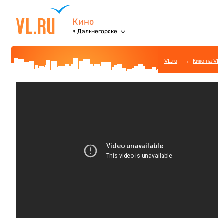
Кино
в Дальнегорске
→
VL.ru
Кино на V