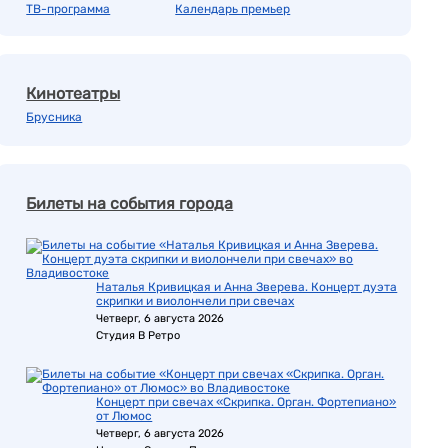
ТВ-программа
Календарь премьер
Кинотеатры
Брусника
Билеты на события города
Наталья Кривицкая и Анна Зверева. Концерт дуэта
скрипки и виолончели при свечах
Четверг, 6 августа 2026
Студия В Ретро
Концерт при свечах «Скрипка. Орган. Фортепиано»
от Люмос
Четверг, 6 августа 2026