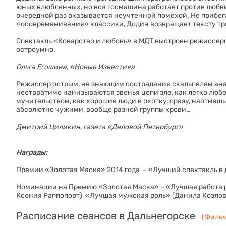
юных влюбленных, но вся госмашина работает против любви
очередной раз оказывается неучтенной помехой. Не прибег
«осовременивания» классики, Додин возвращает тексту тр
Спектакль «Коварство и любовь» в МДТ выстроен режиссер
остроумно.
Ольга Егошина, «Новые Известия»
Режиссер острым, не знающим сострадания скальпелем анат
неотвратимо нанизываются звенья цепи зла, как легко люб
мучительством, как хорошие люди в охотку, сразу, наотмашь 
абсолютно чужими, вообще разной группы крови…
Дмитрий Циликин, газета «Деловой Петербург»
Награды:
Премии «Золотая Маска» 2014 года – «Лучший спектакль в
Номинации на Премию «Золотая Маска» – «Лучшая работа р
Ксения Раппопорт), «Лучшая мужская роль» (Данила Козлов
Расписание сеансов в Дальнегорске
(Фильм