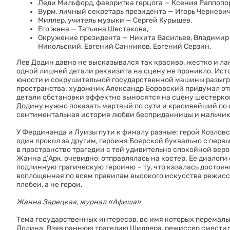
Леди Мильфорд, фаворитка герцога — Ксения Раппопор
Вурм, личный секретарь президента — Игорь Черневич
Миллер, учитель музыки — Сергей Курышев,
Его жена — Татьяна Шестакова,
Окружение президента — Никита Васильев, Владимир 
Никольский, Евгений Санников, Евгений Серзин.
Лев Додин давно не высказывался так красиво, жестко и л
одной лишней детали реквизита на сцену не проникло. Ист
юности и сокрушительной государственной машины разыгры
пространства: художник Александр Боровский придумал от
детали обстановки эффектно выносятся на сцену шестеркой 
Додину нужно показать мертвый по сути и красивейший по 
сентиментальная история любви бесприданницы и мальчи
У Фердинанда и Луизы пути к финалу разные: герой Козловс
один прокол за другим, героиня Боярской буквально с перв
в пространство трагедии с той удивительно спокойной вер
Жанна д’Арк, очевидно, отправлялась на костер. Ее диалог
подлинную трагическую героиню − ту, что казалась достояни
воплощенная по всем правилам высокого искусства режисс
плебеи, а не герои.
Жанна Зарецкая, журнал «Афиша»
Тема государственных интересов, во имя которых перемалы
Додина. Взяв раннюю трагедию Шиллера, режиссер сместил