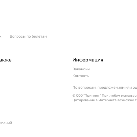
к
Вопросы по билетам
также
Информация
Вакансии
Контакты
По вопросам, предложениям или о
© ООО "Примнет" При любом использов
Цитирование в Интернете возможно т
мпаний