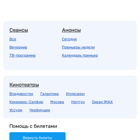
Сеансы
Анонсы
Все
Сегодня
Вечерние
Премьеры недели
ТВ-программа
Календарь премьер
Кинотеатры
Владивосток
Галактика
Иллюзион
Киномакс-Сапфир
Москва
Нептун
Океан IMAX
Уссури
Черёмушки
Помощь с билетами
Вернуть билеты