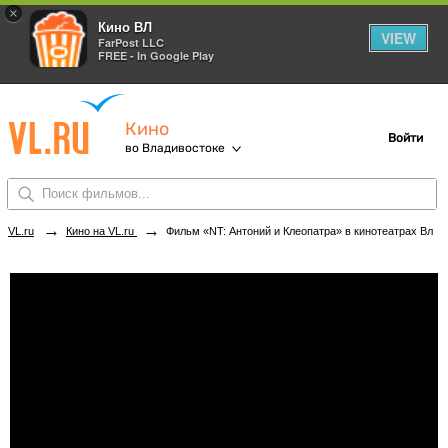
×
Кино ВЛ
VIEW
FarPost LLC
FREE - In Google Play
Кино
Войти
во Владивостоке
→
→
VL.ru
Кино на VL.ru
Фильм «NT: Антоний и Клеопатра» в кинотеатрах Владивостока. Купить билеты!