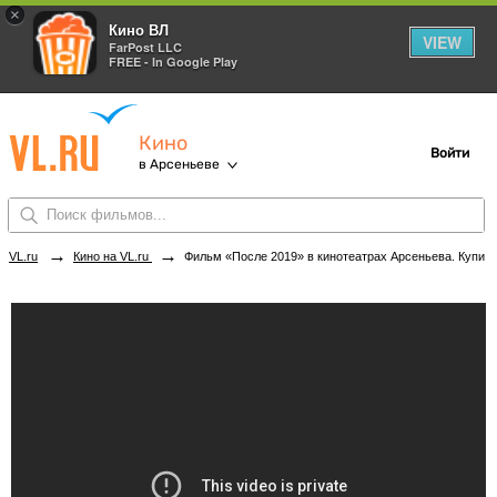
×
Кино ВЛ
VIEW
FarPost LLC
FREE - In Google Play
Кино
Войти
в Арсеньеве
→
→
VL.ru
Кино на VL.ru
Фильм «После 2019» в кинотеатрах Арсеньева. Купить билеты!