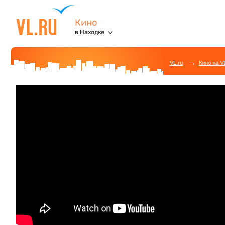
Кино
в Находке
→
VL.ru
Кино на V