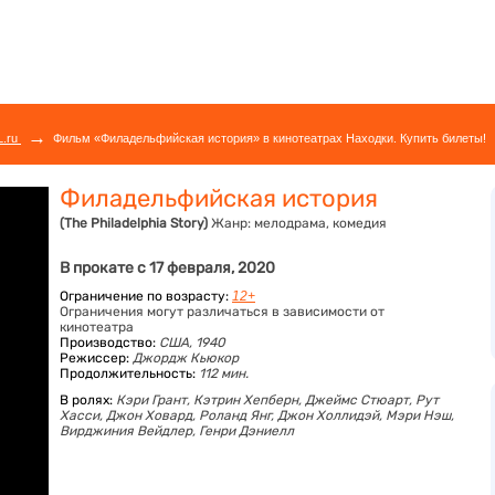
→
L.ru
Фильм «Филадельфийская история» в кинотеатрах Находки. Купить билеты!
Филадельфийская история
(The Philadelphia Story)
Жанр:
мелодрама, комедия
В прокате с 17 февраля, 2020
Ограничение по возрасту:
12+
Ограничения могут различаться в зависимости от
кинотеатра
Производство:
США, 1940
Режиссер:
Джордж Кьюкор
Продолжительность:
112 мин.
В ролях:
Кэри Грант,
Кэтрин Хепберн,
Джеймс Стюарт,
Рут
Хасси,
Джон Ховард,
Роланд Янг,
Джон Холлидэй,
Мэри Нэш,
Вирджиния Вейдлер,
Генри Дэниелл