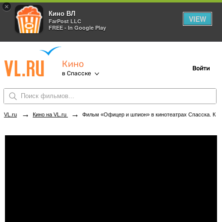
×
Кино ВЛ
VIEW
FarPost LLC
FREE - In Google Play
Кино
Войти
в Спасске
→
→
VL.ru
Кино на VL.ru
Фильм «Офицер и шпион» в кинотеатрах Спасска. Купить билеты!