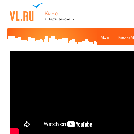
Кино
в Партизанске
→
VL.ru
Кино на V