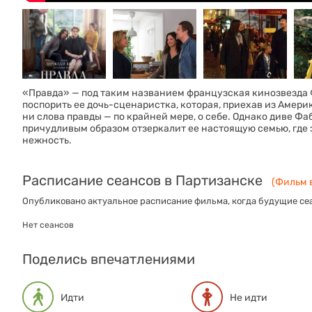
«Правда» — под таким названием французская кинозвезда 
поспорить ее дочь-сценаристка, которая, приехав из Амери
ни слова правды — по крайней мере, о себе. Однако диве Фаб
причудливым образом отзеркалит ее настоящую семью, где 
нежность.
Расписание сеансов в Партизанске
(Фильм в
Опубликовано актуальное расписание фильма, когда будущие сеа
Нет сеансов
Поделись впечатлениями
Идти
Не идти