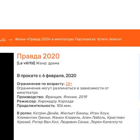
→
L.ru
Фильм «Правда 2020» в кинотеатрах Партизанска. Купить билеты!
Правда 2020
(La vérité)
Жанр:
драма
В прокате с 6 февраля, 2020
Ограничение по возрасту:
18+
Ограничения могут различаться в зависимости от
кинотеатра
Производство:
Франция, Япония, 2019
Режиссер:
Хирокадзу Корээда
Продолжительность:
106 мин.
В ролях:
Катрин Денёв,
Жюльет Бинош,
Итан Хоук,
Клементин Гренье,
Манон Клавель,
Ален Либоль,
Кристиан
Крахай,
Рогер Ван Хол,
Людивин Санье,
Лорен Капеллуто