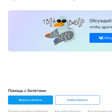
Обсуждай 
чтобы други
Обс
Помощь с билетами
Вернуть билеты
Найти билеты
Правила возврата билетов
Как найти билеты
Как получить че