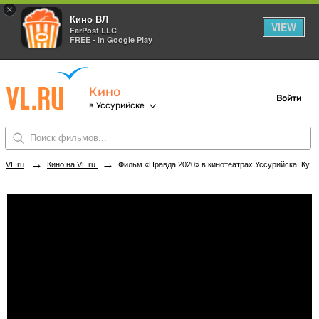
×
Кино ВЛ
VIEW
FarPost LLC
FREE - In Google Play
Кино
Войти
в Уссурийске
→
→
VL.ru
Кино на VL.ru
Фильм «Правда 2020» в кинотеатрах Уссурийска. Купить билеты!