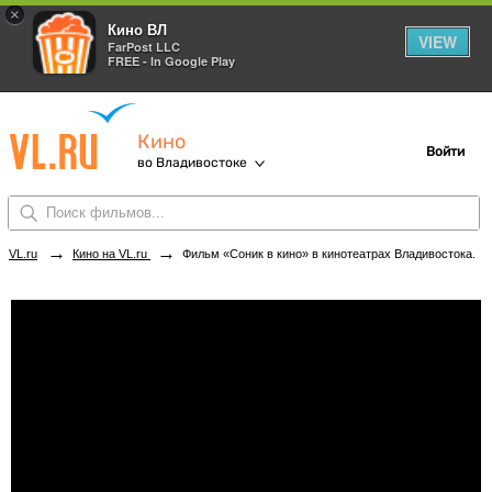
×
Кино ВЛ
VIEW
FarPost LLC
FREE - In Google Play
Кино
Войти
во Владивостоке
→
→
VL.ru
Кино на VL.ru
Фильм «Соник в кино» в кинотеатрах Владивостока. Купить билеты!