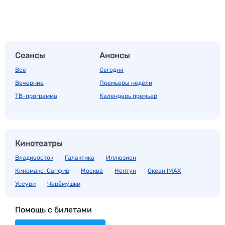
Сеансы
Анонсы
Все
Сегодня
Вечерние
Премьеры недели
ТВ-программа
Календарь премьер
Кинотеатры
Владивосток
Галактика
Иллюзион
Киномакс-Сапфир
Москва
Нептун
Океан IMAX
Уссури
Черёмушки
Помощь с билетами