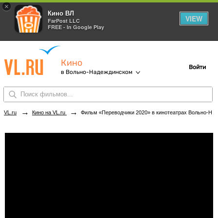
×
Кино ВЛ
VIEW
FarPost LLC
FREE - In Google Play
Кино
Войти
в Вольно-Надеждинском
→
→
VL.ru
Кино на VL.ru
Фильм «Переводчики 2020» в кинотеатрах Вольно-Надеждинского. Купить билеты!