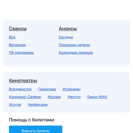
Сеансы
Анонсы
Все
Сегодня
Вечерние
Премьеры недели
ТВ-программа
Календарь премьер
Кинотеатры
Владивосток
Галактика
Иллюзион
Киномакс-Сапфир
Москва
Нептун
Океан IMAX
Уссури
Черёмушки
Помощь с билетами
Вернуть билеты