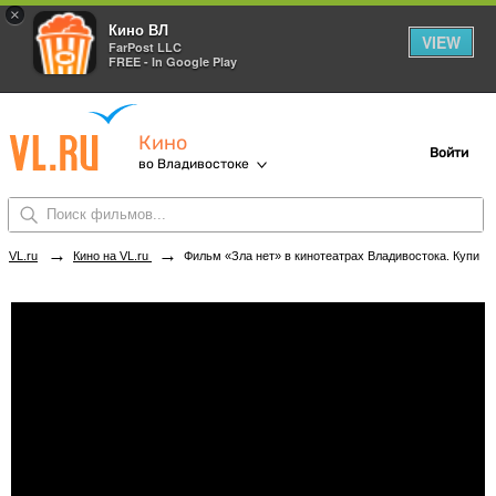
×
Кино ВЛ
VIEW
FarPost LLC
FREE - In Google Play
Кино
Войти
во Владивостоке
→
→
VL.ru
Кино на VL.ru
Фильм «Зла нет» в кинотеатрах Владивостока. Купить билеты!