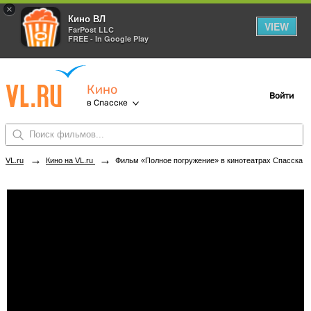
×
Кино ВЛ
VIEW
FarPost LLC
FREE - In Google Play
Кино
Войти
в Спасске
→
→
VL.ru
Кино на VL.ru
Фильм «Полное погружение» в кинотеатрах Спасска. Купить билеты!