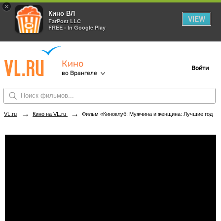
×
Кино ВЛ
VIEW
FarPost LLC
FREE - In Google Play
Кино
Войти
во Врангеле
→
→
VL.ru
Кино на VL.ru
Фильм «Киноклуб: Мужчина и женщина: Лучшие годы» в кинотеатрах Врангеля. Купить билеты!