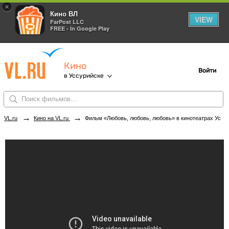
×
Кино ВЛ
VIEW
FarPost LLC
FREE - In Google Play
Кино
Войти
в Уссурийске
→
→
VL.ru
Кино на VL.ru
Фильм «Любовь, любовь, любовь» в кинотеатрах Уссурийска. Купить билеты!