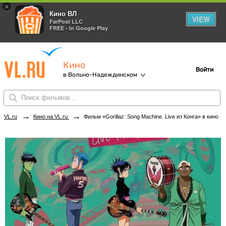
×
Кино ВЛ
VIEW
FarPost LLC
FREE - In Google Play
Кино
Войти
в Вольно-Надеждинском
→
→
VL.ru
Кино на VL.ru
Фильм «Gorillaz: Song Machine. Live из Конга» в кинотеатрах Вольно-Надеждинского. Купить билеты!