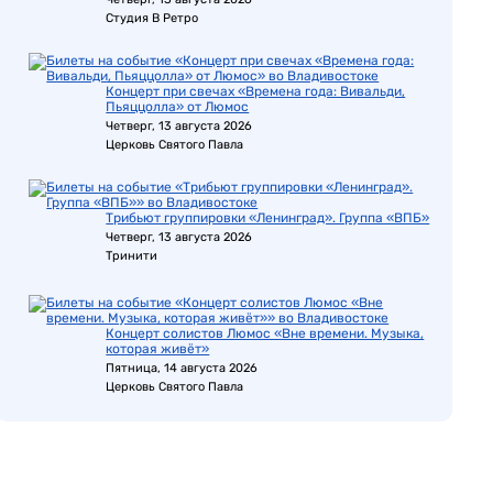
Студия В Ретро
Концерт при свечах «Времена года: Вивальди,
Пьяццолла» от Люмос
Четверг, 13 августа 2026
Церковь Святого Павла
Трибьют группировки «Ленинград». Группа «ВПБ»
Четверг, 13 августа 2026
Тринити
Концерт солистов Люмос «Вне времени. Музыка,
которая живёт»
Пятница, 14 августа 2026
Церковь Святого Павла