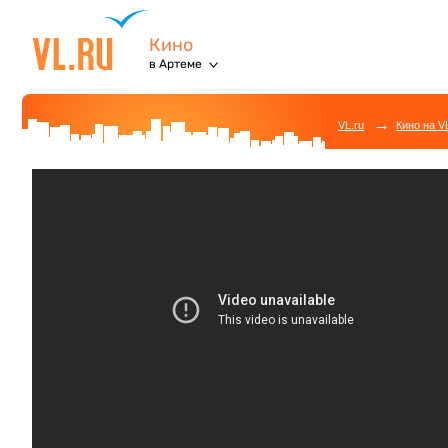
Кино
в Артеме
→
VL.ru
Кино на V