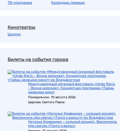
ТВ-программа
Календарь премьер
Кинотеатры
Шахтер
Билеты на события города
Международный органный фестиваль «Unda Maris
– Волна морская». Концертная программа «Тайны
немецких кирх»
Понедельник, 10 августа 2026
Церковь Святого Павла
Наталья Кривицкая – сольный концерт. Виолончель
при свечах «Танго и вальс»
Четверг, 13 августа 2026