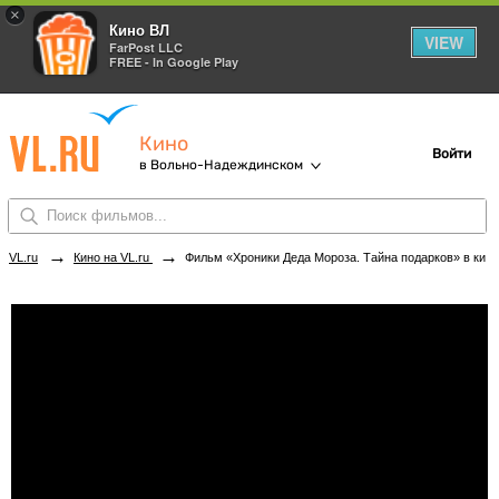
×
Кино ВЛ
VIEW
FarPost LLC
FREE - In Google Play
Кино
Войти
в Вольно-Надеждинском
→
→
VL.ru
Кино на VL.ru
Фильм «Хроники Деда Мороза. Тайна подарков» в кинотеатрах Вольно-Надеждинского. Купить билеты!