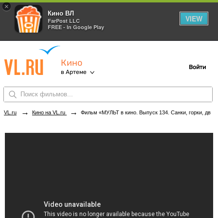
×
Кино ВЛ
VIEW
FarPost LLC
FREE - In Google Play
Кино
Войти
в Артеме
→
→
VL.ru
Кино на VL.ru
Фильм «МУЛЬТ в кино. Выпуск 134. Санки, горки, два конька» в кинотеатрах Артема. Купить билеты!