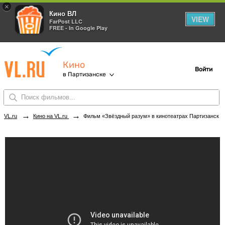
×
Кино ВЛ
VIEW
FarPost LLC
FREE - In Google Play
Кино
Войти
в Партизанске
→
→
VL.ru
Кино на VL.ru
Фильм «Звёздный разум» в кинотеатрах Партизанска. Купить билеты!