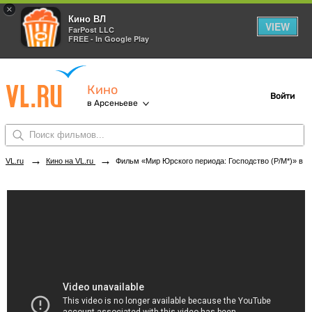
×
Кино ВЛ
VIEW
FarPost LLC
FREE - In Google Play
Кино
Войти
в Арсеньеве
→
→
VL.ru
Кино на VL.ru
Фильм «Мир Юрского периода: Господство (Р/М*)» в кинотеатрах Арсеньева. Купить билеты!