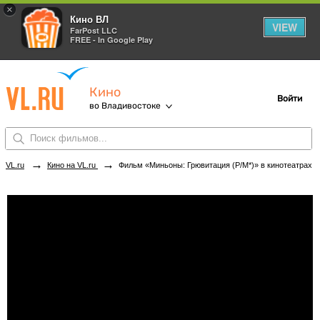
×
Кино ВЛ
VIEW
FarPost LLC
FREE - In Google Play
Кино
Войти
во Владивостоке
→
→
VL.ru
Кино на VL.ru
Фильм «Миньоны: Грювитация (Р/М*)» в кинотеатрах Владивостока. Купить билеты!