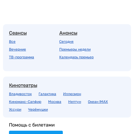
Сеансы
Анонсы
Все
Сегодня
Вечерние
Премьеры недели
ТВ-программа
Календарь премьер
Кинотеатры
Владивосток
Галактика
Иллюзион
Киномакс-Сапфир
Москва
Нептун
Океан IMAX
Уссури
Черёмушки
Помощь с билетами