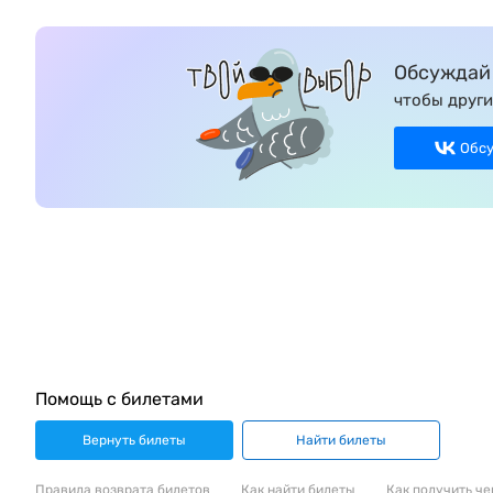
Обсуждай 
чтобы други
Обс
Помощь с билетами
Вернуть билеты
Найти билеты
Правила возврата билетов
Как найти билеты
Как получить че