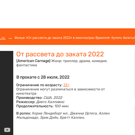
→
L.ru
Фильм «От рассвета до заката 2022» в кинотеатрах Врангеля. Купить билеты!
От рассвета до заката 2022
(American Carnage)
Жанр:
триллер, драма, комедия,
фантастика
В прокате с 28 июля, 2022
Ограничение по возрасту:
16+
Ограничения могут различаться в зависимости от
кинотеатра
Производство:
США, 2022
Режиссер:
Диего Халливис
Продолжительность:
100 мин.
В ролях:
Хорхе Лендеборг мл.,
Дженна Ортега,
Аллен
Мальдонадо,
Эрик Дэйн,
Бретт Каллен,