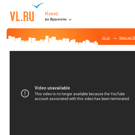
Кино
во Врангеле
→
VL.ru
Кино на V