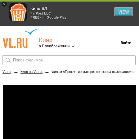
×
Кино ВЛ
VIEW
FarPost LLC
FREE - In Google Play
Кино
Войти
в Преображении
→
→
VL.ru
Кино на VL.ru
Фильм «Проклятие матери: прятки на выживание» в кинотеатрах Преображения. Купить билеты!