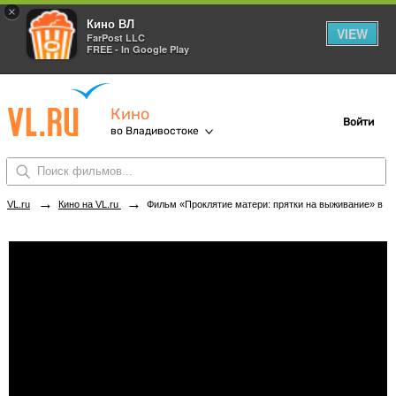
×
Кино ВЛ
VIEW
FarPost LLC
FREE - In Google Play
Кино
Войти
во Владивостоке
→
→
VL.ru
Кино на VL.ru
Фильм «Проклятие матери: прятки на выживание» в кинотеатрах Владивостока. Купить билеты!