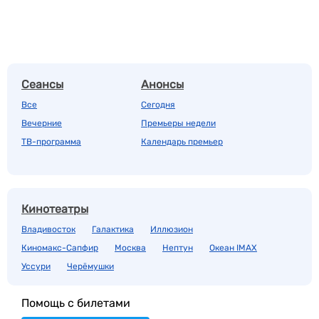
Сеансы
Анонсы
Все
Сегодня
Вечерние
Премьеры недели
ТВ-программа
Календарь премьер
Кинотеатры
Владивосток
Галактика
Иллюзион
Киномакс-Сапфир
Москва
Нептун
Океан IMAX
Уссури
Черёмушки
Помощь с билетами