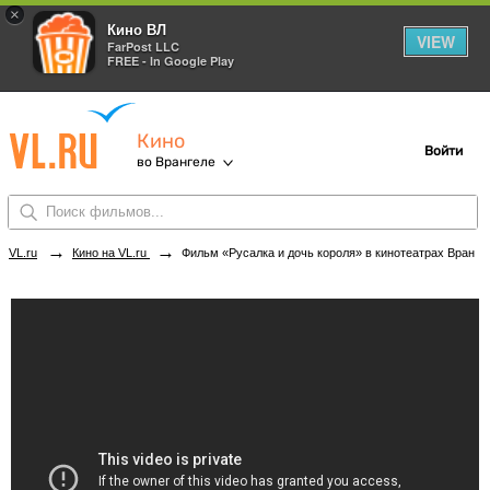
×
Кино ВЛ
VIEW
FarPost LLC
FREE - In Google Play
Кино
Войти
во Врангеле
→
→
VL.ru
Кино на VL.ru
Фильм «Русалка и дочь короля» в кинотеатрах Врангеля. Купить билеты!