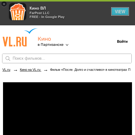
×
Кино ВЛ
VIEW
FarPost LLC
FREE - In Google Play
Кино
Войти
в Партизанске
→
→
VL.ru
Кино на VL.ru
Фильм «После. Долго и счастливо» в кинотеатрах Партизанска. Купить билеты!