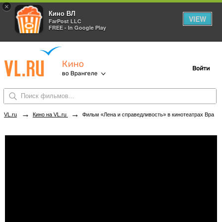
×
Кино ВЛ
VIEW
FarPost LLC
FREE - In Google Play
Кино
Войти
во Врангеле
→
→
VL.ru
Кино на VL.ru
Фильм «Лена и справедливость» в кинотеатрах Врангеля. Купить билеты!