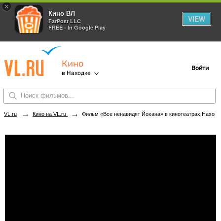
×
Кино ВЛ
VIEW
FarPost LLC
FREE - In Google Play
Кино
Войти
в Находке
→
→
VL.ru
Кино на VL.ru
Фильм «Все ненавидят Йохана» в кинотеатрах Находки. Купить билеты!