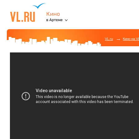
Кино
в Артеме
→
VL.ru
Кино на V