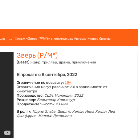
→
L.ru
Фильм «Зверь (Р/М*)» в кинотеатрах Артема. Купить билеты!
Зверь (Р/М*)
(Beast)
Жанр:
триллер, драма, приключения
В прокате с 8 сентября, 2022
Ограничение по возрасту:
16+
Ограничения могут различаться в зависимости от
кинотеатра
Производство:
США, Исландия, 2022
Режиссер:
Бальтасар Кормакур
Продолжительность:
93 мин.
В ролях:
Идрис Эльба,
Шарлто Копли,
Ияна Хэлли,
Леа
Джеффрис,
Мелани Джарнсон